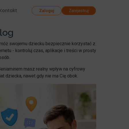
Kontakt
Zaloguj
Zarejestruj
log
móż swojemu dziecku bezpiecznie korzystać z
ernetu - kontroluj czas, aplikacje i treści w prosty
osób.
Beniaminem masz realny wpływ na cyfrowy
at dziecka, nawet gdy nie ma Cię obok.