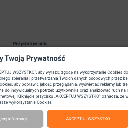
Przydatne linki
Home
y Twoją Prywatność
Polityka prywatności
KCEPTUJ WSZYSTKO", aby wyrazić zgodę na wykorzystanie Cookies d
Regulamin
nego zbierania i przetwarzania Twoich danych osobowych przez ben
Bezpieczeństwo
kies, aby poprawić jakość przeglądania, wyświetlać reklamy lub tre
e do indywidualnych potrzeb użytkownika oraz analizować ruch na 
Kontakt
ternetowej. Kliknięcie przycisku „AKCEPTUJ WSZYSTKO" oznacza, że 
asze wykorzystanie Cookies.
ęcej informacji
AKCEPTUJ WSZYSTKO
©
Copyright
Beniamin.pl
2008 - 2026
Wszelkie prawa zastrzeżone