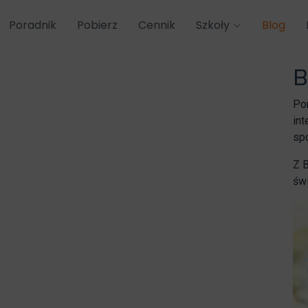
Poradnik
Pobierz
Cennik
Szkoły
Blog
B
Po
int
sp
Z 
świ