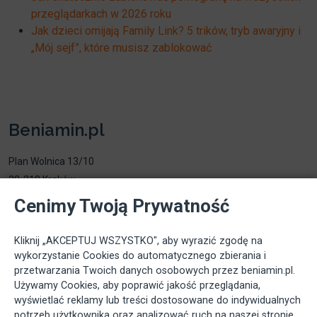
przeglądarkach w 2026 roku
Jak dzieci omijają Family Link? 5 trików, tryb awaryjny i
„Mój sejf”, które musisz zablokować
Beniamin.pl
Plan Wolnica 13/10
30-218 Kraków
Email:
info@beniamin.pl
Cenimy Twoją Prywatność
Przydatne linki
Kliknij „AKCEPTUJ WSZYSTKO", aby wyrazić zgodę na
wykorzystanie Cookies do automatycznego zbierania i
Home
przetwarzania Twoich danych osobowych przez beniamin.pl.
Polityka prywatności
Używamy Cookies, aby poprawić jakość przeglądania,
wyświetlać reklamy lub treści dostosowane do indywidualnych
Regulamin
potrzeb użytkownika oraz analizować ruch na naszej stronie