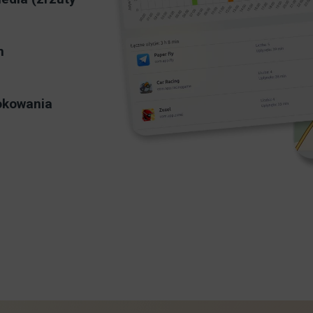
n
okowania