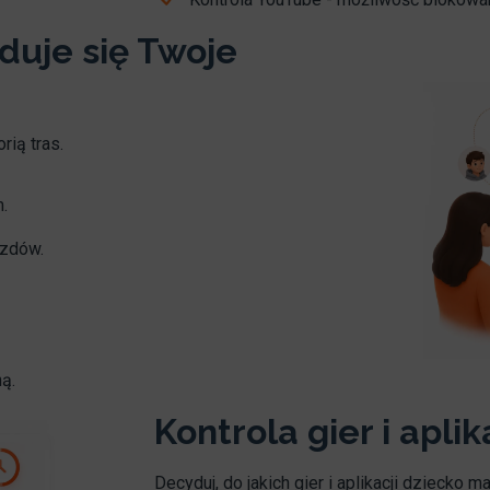
duje się Twoje
rią tras.
.
azdów.
ną.
Kontrola gier i aplik
Decyduj, do jakich gier i aplikacji dziecko 