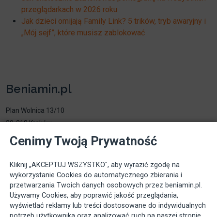
przeglądarkach w 2026 roku
Jak dzieci omijają Family Link? 5 trików, tryb awaryjny i
„Mój sejf”, które musisz zablokować
Beniamin.pl
Plan Wolnica 13/10
30-218 Kraków
Email:
info@beniamin.pl
Cenimy Twoją Prywatność
Przydatne linki
Kliknij „AKCEPTUJ WSZYSTKO", aby wyrazić zgodę na
wykorzystanie Cookies do automatycznego zbierania i
Home
przetwarzania Twoich danych osobowych przez beniamin.pl.
Polityka prywatności
Używamy Cookies, aby poprawić jakość przeglądania,
wyświetlać reklamy lub treści dostosowane do indywidualnych
Regulamin
potrzeb użytkownika oraz analizować ruch na naszej stronie