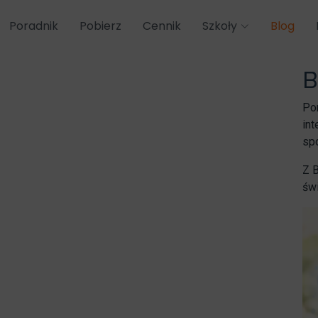
Poradnik
Pobierz
Cennik
Szkoły
Blog
B
Po
int
sp
Z 
świ