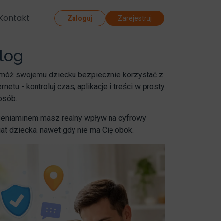
Kontakt
Zaloguj
Zarejestruj
log
móż swojemu dziecku bezpiecznie korzystać z
ernetu - kontroluj czas, aplikacje i treści w prosty
osób.
Beniaminem masz realny wpływ na cyfrowy
at dziecka, nawet gdy nie ma Cię obok.