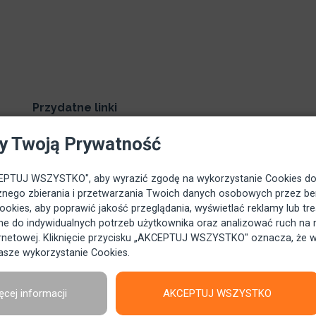
Przydatne linki
Home
y Twoją Prywatność
Polityka prywatności
KCEPTUJ WSZYSTKO", aby wyrazić zgodę na wykorzystanie Cookies d
Regulamin
nego zbierania i przetwarzania Twoich danych osobowych przez ben
Bezpieczeństwo
kies, aby poprawić jakość przeglądania, wyświetlać reklamy lub tre
e do indywidualnych potrzeb użytkownika oraz analizować ruch na 
Kontakt
ternetowej. Kliknięcie przycisku „AKCEPTUJ WSZYSTKO" oznacza, że 
asze wykorzystanie Cookies.
ęcej informacji
AKCEPTUJ WSZYSTKO
©
Copyright
Beniamin.pl
2008 - 2026
Wszelkie prawa zastrzeżone